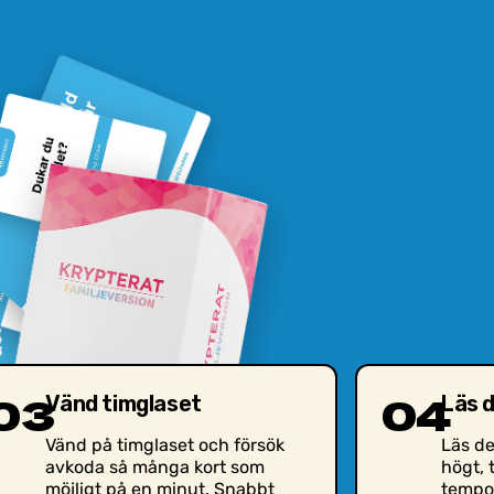
03
04
Vänd timglaset
Läs 
Vänd på timglaset och försök
Läs de
avkoda så många kort som
högt, 
möjligt på en minut. Snabbt
tempo