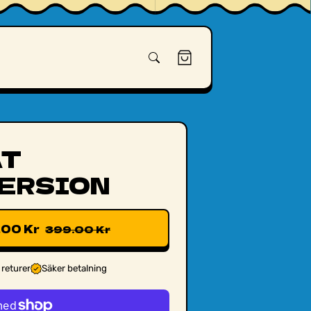
Varukorg
AT
ERSION
.00 Kr
399.00 Kr
 returer
Säker betalning