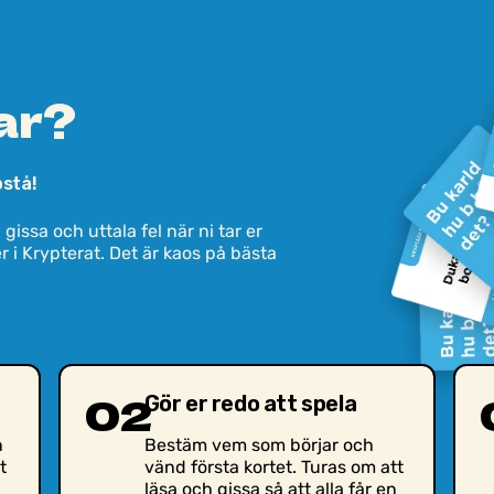
ar?
pstå!
 gissa och uttala fel när ni tar er
r i Krypterat. Det är kaos på bästa
02
Gör er redo att spela
n
Bestäm vem som börjar och
t
vänd första kortet. Turas om att
läsa och gissa så att alla får en