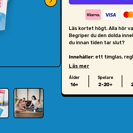
Läs kortet högt. Alla hör v
Begriper du den dolda inn
du innan tiden tar slut?
Innehåller
: ett timglas, reg
ålder 6+, spelare 2-20+, ti
Läs mer
Ålder
Spelare
Prova säga
"vry ysp iss ha
16+
2-20+
krypterade meddelandet? 
är det naturligt, för du sa p