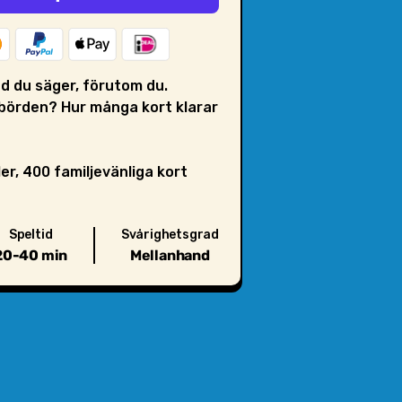
ad du säger, förutom du.
ebörden? Hur många kort klarar
ler, 400 familjevänliga kort
d 20-40 min
Speltid
Svårighetsgrad
h"
högt. Hörde du det
20-40 min
Mellanhand
Om du känner dig småhungrig
recis... fryspizza!