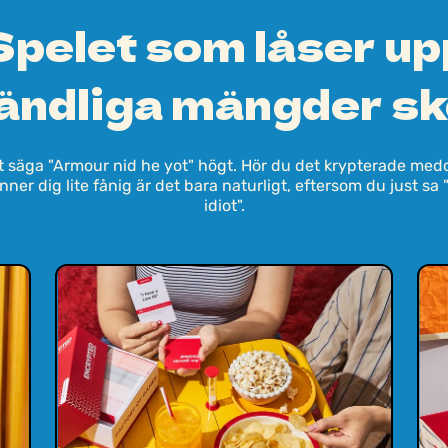
Spelet som låser up
ändliga mängder sk
t säga "Armour nid he yot" högt. Hör du det krypterade me
ner dig lite fånig är det bara naturligt, eftersom du just sa 
idiot".