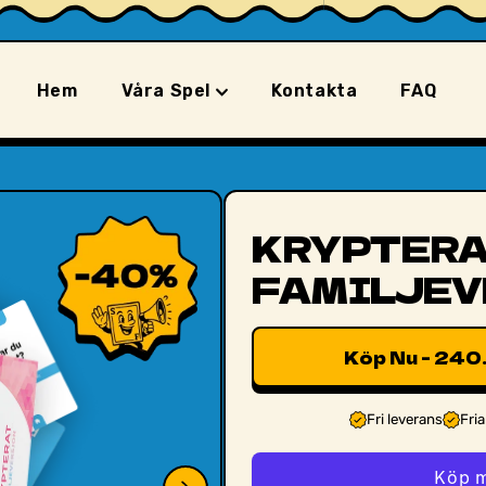
Hem
Våra Spel
Kontakta
FAQ
KRYPTER
FAMILJEV
Köp Nu - 240
Fri leverans
Fria