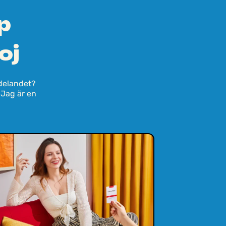
p
oj
ddelandet?
"Jag är en