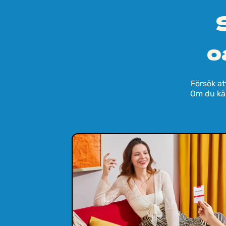
o
Försök at
Om du kän