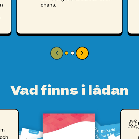
en
chans.
a
Vad finns i lådan
om
 och