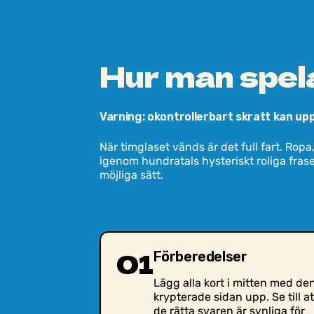
Hur man spel
Varning: okontrollerbart skratt kan up
När timglaset vänds är det full fart. Ropa,
igenom hundratals hysteriskt roliga frase
möjliga sätt.
01
Förberedelser
Lägg alla kort i mitten med de
krypterade sidan upp. Se till at
de rätta svaren är synliga för