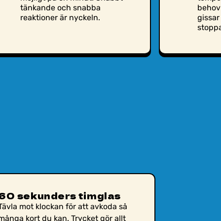
tänkande och snabba
behov
reaktioner är nyckeln.
gissar 
stopp
60 sekunders timglas
Tävla mot klockan för att avkoda så
många kort du kan. Trycket gör allt