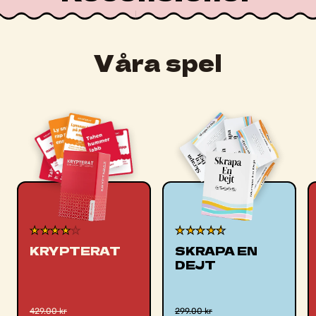
"Det här är ju kanske mindre ett spel och mer
ett sätt att gamifiera vardagen - alltså att
göra vardagen till ett spel. Det är ett kul sätt
Våra spel
att hitta något nytt att laga när ni tröttnat på
era gamla klassiker. Plus för variationen, den
kreativa idén och de lättlagade recepten med
tydliga instruktioner.
En trevlig julklapp till den äventyrlige kocken.
För den med kontrollbehov kan det vara en
utmaning att våga laga ett nytt recept."
★
★
★
★
★
★
★
★
★
★
KRYPTERAT
SKRAPA EN
DEJT
429.00 kr
299.00 kr