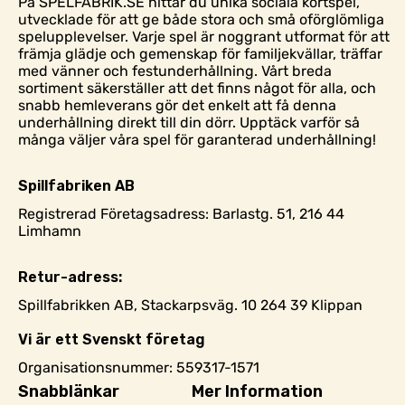
På SPELFABRIK.SE hittar du unika sociala kortspel,
utvecklade för att ge både stora och små oförglömliga
spelupplevelser. Varje spel är noggrant utformat för att
främja glädje och gemenskap för familjekvällar, träffar
med vänner och festunderhållning. Vårt breda
sortiment säkerställer att det finns något för alla, och
snabb hemleverans gör det enkelt att få denna
underhållning direkt till din dörr. Upptäck varför så
många väljer våra spel för garanterad underhållning!
Spillfabriken AB
Registrerad Företagsadress: Barlastg. 51, 216 44
Limhamn
Retur-adress:
Spillfabrikken AB, Stackarpsväg. 10 264 39 Klippan
Vi är ett Svenskt företag
Organisationsnummer: 559317-1571
Snabblänkar
Mer Information