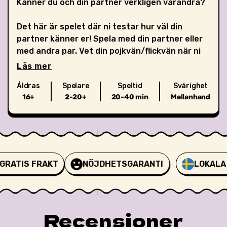
Känner du och din partner verkligen varandra?
Det här är spelet där ni testar hur väl din
partner känner er! Spela med din partner eller
med andra par. Vet din pojkvän/flickvän när ni
blev kära? Eller vad din favoritgrej är i
Läs mer
godisdisken? Det perfekta spelet för
Åldras
Spelare
Speltid
Svårighet
dejtkvällen!
16+
2-20+
20-40 min
Mellanhand
✔️ 300 kort med frågor och utmaningar som
gräver och stärker er relation
RATIS FRAKT
NÖJDHETSGARANTI
LOKALA S
LOKALA S
Recensioner