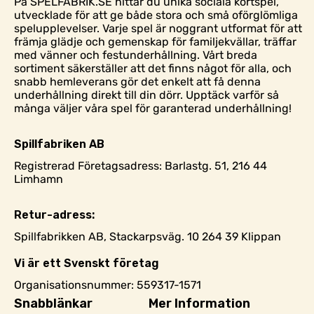
På SPELFABRIK.SE hittar du unika sociala kortspel,
utvecklade för att ge både stora och små oförglömliga
spelupplevelser. Varje spel är noggrant utformat för att
främja glädje och gemenskap för familjekvällar, träffar
med vänner och festunderhållning. Vårt breda
sortiment säkerställer att det finns något för alla, och
snabb hemleverans gör det enkelt att få denna
underhållning direkt till din dörr. Upptäck varför så
många väljer våra spel för garanterad underhållning!
Spillfabriken AB
Registrerad Företagsadress: Barlastg. 51, 216 44
Limhamn
Retur-adress:
Spillfabrikken AB, Stackarpsväg. 10 264 39 Klippan
Vi är ett Svenskt företag
Organisationsnummer: 559317-1571
Snabblänkar
Mer Information